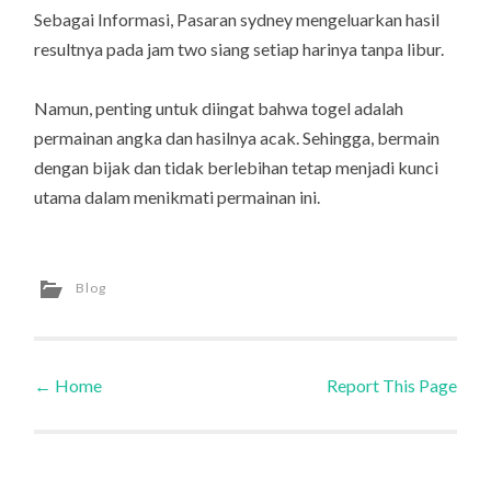
Sebagai Informasi, Pasaran sydney mengeluarkan hasil
resultnya pada jam two siang setiap harinya tanpa libur.
Namun, penting untuk diingat bahwa togel adalah
permainan angka dan hasilnya acak. Sehingga, bermain
dengan bijak dan tidak berlebihan tetap menjadi kunci
utama dalam menikmati permainan ini.
Blog
←
Home
Report This Page
Post navigation