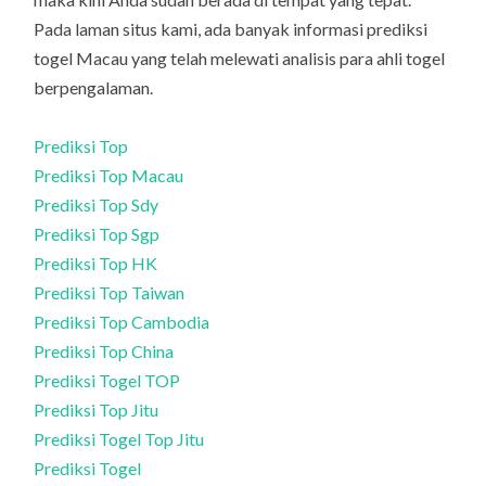
Pada laman situs kami, ada banyak informasi prediksi
togel Macau yang telah melewati analisis para ahli togel
berpengalaman.
Prediksi Top
Prediksi Top Macau
Prediksi Top Sdy
Prediksi Top Sgp
Prediksi Top HK
Prediksi Top Taiwan
Prediksi Top Cambodia
Prediksi Top China
Prediksi Togel TOP
Prediksi Top Jitu
Prediksi Togel Top Jitu
Prediksi Togel