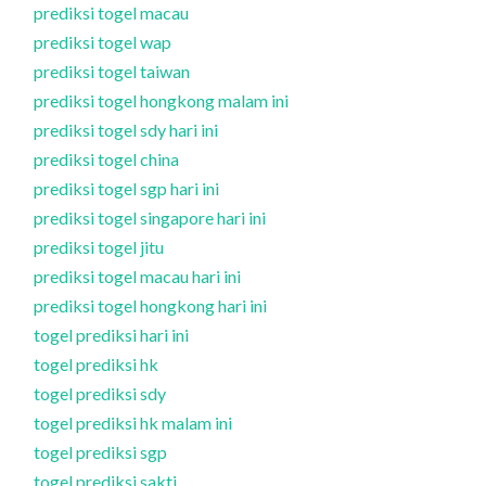
prediksi togel macau
prediksi togel wap
prediksi togel taiwan
prediksi togel hongkong malam ini
prediksi togel sdy hari ini
prediksi togel china
prediksi togel sgp hari ini
prediksi togel singapore hari ini
prediksi togel jitu
prediksi togel macau hari ini
prediksi togel hongkong hari ini
togel prediksi hari ini
togel prediksi hk
togel prediksi sdy
togel prediksi hk malam ini
togel prediksi sgp
togel prediksi sakti