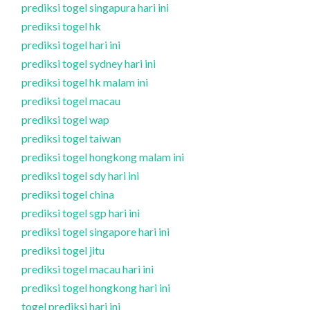
prediksi togel singapura hari ini
prediksi togel hk
prediksi togel hari ini
prediksi togel sydney hari ini
prediksi togel hk malam ini
prediksi togel macau
prediksi togel wap
prediksi togel taiwan
prediksi togel hongkong malam ini
prediksi togel sdy hari ini
prediksi togel china
prediksi togel sgp hari ini
prediksi togel singapore hari ini
prediksi togel jitu
prediksi togel macau hari ini
prediksi togel hongkong hari ini
togel prediksi hari ini