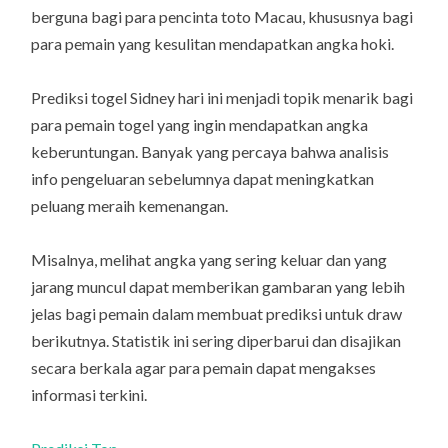
berguna bagi para pencinta toto Macau, khususnya bagi
para pemain yang kesulitan mendapatkan angka hoki.
Prediksi togel Sidney hari ini menjadi topik menarik bagi
para pemain togel yang ingin mendapatkan angka
keberuntungan. Banyak yang percaya bahwa analisis
info pengeluaran sebelumnya dapat meningkatkan
peluang meraih kemenangan.
Misalnya, melihat angka yang sering keluar dan yang
jarang muncul dapat memberikan gambaran yang lebih
jelas bagi pemain dalam membuat prediksi untuk draw
berikutnya. Statistik ini sering diperbarui dan disajikan
secara berkala agar para pemain dapat mengakses
informasi terkini.