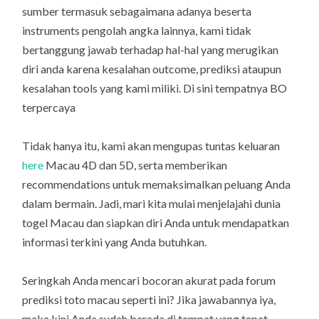
sumber termasuk sebagaimana adanya beserta
instruments pengolah angka lainnya, kami tidak
bertanggung jawab terhadap hal-hal yang merugikan
diri anda karena kesalahan outcome, prediksi ataupun
kesalahan tools yang kami miliki. Di sini tempatnya BO
terpercaya
Tidak hanya itu, kami akan mengupas tuntas keluaran
here
Macau 4D dan 5D, serta memberikan
recommendations untuk memaksimalkan peluang Anda
dalam bermain. Jadi, mari kita mulai menjelajahi dunia
togel Macau dan siapkan diri Anda untuk mendapatkan
informasi terkini yang Anda butuhkan.
Seringkah Anda mencari bocoran akurat pada forum
prediksi toto macau seperti ini? Jika jawabannya iya,
maka kini Anda sudah berada di tempat yang tepat.