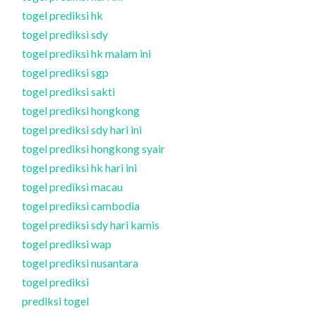
togel prediksi hk
togel prediksi sdy
togel prediksi hk malam ini
togel prediksi sgp
togel prediksi sakti
togel prediksi hongkong
togel prediksi sdy hari ini
togel prediksi hongkong syair
togel prediksi hk hari ini
togel prediksi macau
togel prediksi cambodia
togel prediksi sdy hari kamis
togel prediksi wap
togel prediksi nusantara
togel prediksi
prediksi togel