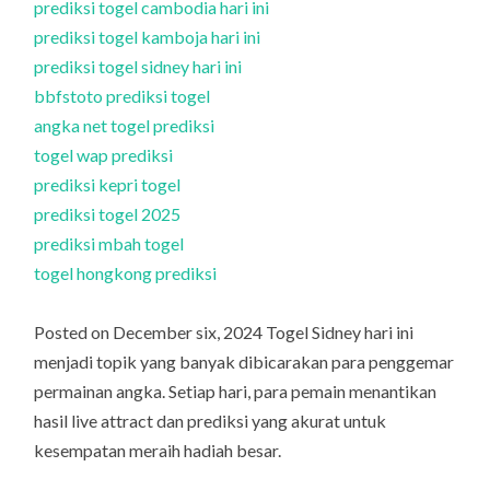
prediksi togel cambodia hari ini
prediksi togel kamboja hari ini
prediksi togel sidney hari ini
bbfstoto prediksi togel
angka net togel prediksi
togel wap prediksi
prediksi kepri togel
prediksi togel 2025
prediksi mbah togel
togel hongkong prediksi
Posted on December six, 2024 Togel Sidney hari ini
menjadi topik yang banyak dibicarakan para penggemar
permainan angka. Setiap hari, para pemain menantikan
hasil live attract dan prediksi yang akurat untuk
kesempatan meraih hadiah besar.